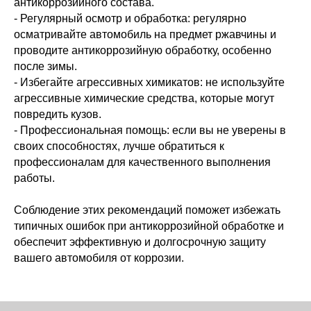
10
Lada Niva
антикоррозийного состава.
- Регулярный осмотр и обработка: регулярно
осматривайте автомобиль на предмет ржавчины и
11
Toyota Prado
проводите антикоррозийную обработку, особенно
после зимы.
12
Toyota Nadia
- Избегайте агрессивных химикатов: не используйте
агрессивные химические средства, которые могут
13
Toyota Prado 150
повредить кузов.
- Профессиональная помощь: если вы не уверены в
14
Lexus ES250
своих способностях, лучше обратиться к
профессионалам для качественного выполнения
15
Мойка днища авто на подъёмнике
работы.
16
Lada Vesta 2020
Соблюдение этих рекомендаций поможет избежать
типичных ошибок при антикоррозийной обработке и
17
Toyota Corolla
обеспечит эффективную и долгосрочную защиту
вашего автомобиля от коррозии.
18
Как защитить и сохранить Toyota Land Cruiser
Prado?