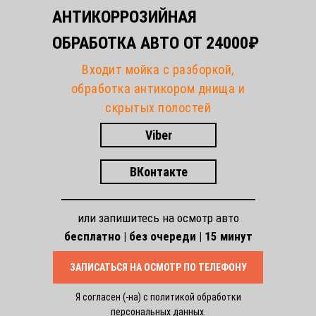
19
Toyota LC200 - 2019 год, с ржавой рамой
АНТИКОРРОЗИЙНАЯ
20
Как выглядит Toyota Prado 2007 года на подъёмнике
ОБРАБОТКА АВТО ОТ 24000₽
Свяжитесь с нами в мессенджере
Входит мойка с разборкой,
21
Ford Focus
обработка антикором днища и
скрытых полостей
Viber
ВКонтакте
+7 (927) 761-66-01
Антикор-центр | пн-пт с 9:00 до 19:00, сб с
или запишитесь на осмотр авто
9:00 до 14:00
бесплатно | без очереди | 15 минут
ЗАПИСАТЬСЯ НА ОСМОТР ПО ТЕЛЕФОНУ
Я согласен (-на) с
политикой обработки
персональных данных.