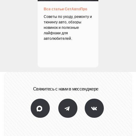
КАРТА
ПУБЛИЧНАЯ ОФЕРТА
ГАРАНТИЯ
Все статьи СетАвтоПро
САЙТА
ПОЛЬЗОВАТЕЛЬСКОЕ СОГЛАШЕНИЕ
БЛОГ
Советы по уходу, ремонту и
ПОЛИТИКА
КОНФИДЕНЦИАЛЬНОСТИ
тюнингу авто, обзоры
© SET-AUTO.PRO -
антикор
новинок и полезные
авто
2007-2026.
Разработка сайта
лайфхаки для
автолюбителей.