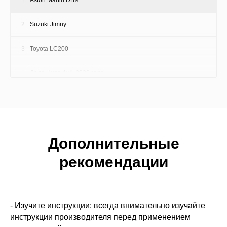
2
Suzuki Jimny
3
Toyota LC200
4
Лада Нива 4х4, 2020 года
5
Volkswagen Caravelle
6
Toyota Altezza 1998 года
Дополнительные
7
Антикор от первого лица. Mercedes-Benz E-class
Coupe
рекомендации
8
Новый Toyota LC Prado
9
Lada Priora
- Изучите инструкции: всегда внимательно изучайте
инструкции производителя перед применением