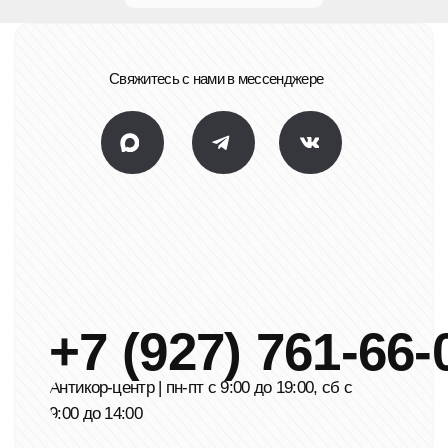
18
Как защитить и сохранить Toyota Land Cruiser
Prado?
19
Toyota LC200 - 2019 год, с ржавой рамой
20
Как выглядит Toyota Prado 2007 года на подъёмнике
21
Ford Focus