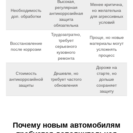
Высокая,
Менее критична,
регулярная
Необходимость
но желательна
антикоррозийная
доп. обработки
для агрессивных
защита
условий
обязательна
Трудозатратно,
Проще, но новые
требует
Восстановление
материалы могут
серьезного
после коррозии
усложнять
кузовного
процесс
ремонта
Дороже на
Стоимость
Дешевле, но
старте, но
антикоррозийной
требует частого
дольше
защиты
обновления
сохраняет
защиту
Почему новым автомобилям