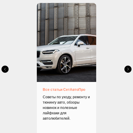
8
Новый Toyota LC Prado
9
Lada Priora
10
Lada Niva
11
Toyota Prado
12
Toyota Nadia
13
Toyota Prado 150
14
Lexus ES250
Все статьи СетАвтоПро
Советы по уходу, ремонту и
15
Мойка днища авто на подъёмнике
тюнингу авто, обзоры
новинок и полезные
лайфхаки для
16
Lada Vesta 2020
автолюбителей.
17
Toyota Corolla