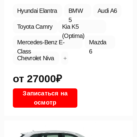
Toyota Land Cruiser
BMW
Prado
X7
Chevrolet Suburban
УАЗ
Cadillac Escalade
+
от 31000₽
Записаться на
осмотр
Жидкие
подкрылки
от 4000 ₽
Подробнее
Пескоструйные