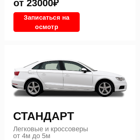
(Optima)
Mercedes-Benz E-
Mazda
Class
6
Chevrolet Niva
+
от 27000₽
Записаться на
осмотр
ВНЕДОРОЖНЫЙ
Автомобили > 5м