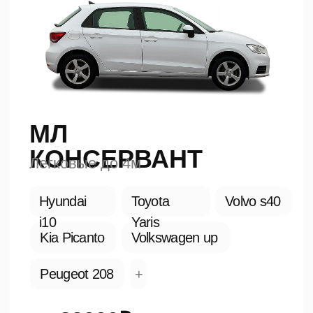
Peugeot 208
+
от 23000₽
Записаться на
осмотр
СТАНДАРТ
Легковые и кроссоверы
от 4м до 5м
Hyundai Elantra
BMW
Audi A6
5
Toyota Camry
Kia K5